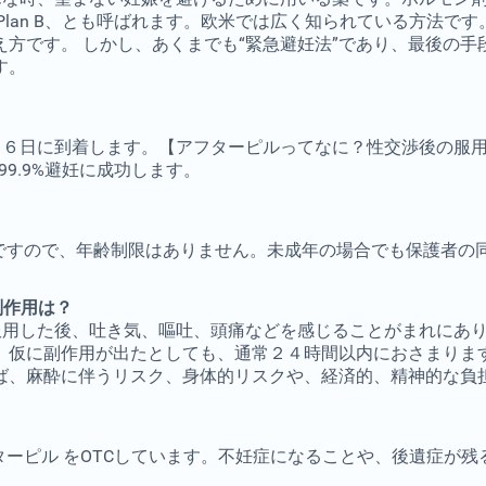
eption、Plan B、とも呼ばれます。欧米では広く知られてい
方です。 しかし、あくまでも“緊急避妊法”であり、最後の
す。
～６日に到着します。【アフターピルってなに？性交渉後の服用
9.9%避妊に成功します。
全ですので、年齢制限はありません。未成年の場合でも保護者の
副作用は？
服用した後、吐き気、嘔吐、頭痛などを感じることがまれにあ
。仮に副作用が出たとしても、通常２４時間以内におさまりま
ば、麻酔に伴うリスク、身体的リスクや、経済的、精神的な負
ターピル をOTCしています。不妊症になることや、後遺症が