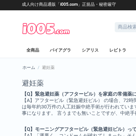
成人向け商品通販「
i005.com
」正規品・秘密厳守
全商品
バイアグラ
シアリス
レビトラ
ホーム
/
避妊薬
避妊薬
【Q】緊急避妊薬（アフターピル）を家庭の常備薬
【A】アフターピル（緊急避妊ピル） の場合、72時
は毎年約30万件の人工妊娠中絶手術が行われていま
事になります。 言うまでも無いことですが、中絶
【Q】モーニングアフターピル（緊急避妊ピル）っ
【A】「運悪く、コンドームが破れてしまった」そ