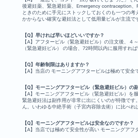
後避妊薬、緊急避妊薬、Emergency contrac
ときのために手元にストックしておくのも一つの考え
かからない確実な避妊法として低用量ピルが主流で
【Q】早ければ早いほどいいですか？
【A】アフターピル（緊急避妊ピル）の注文後、４
（緊急避妊ピル） の場合、72時間以内に服用すれば9
【Q】年齢制限はありますか？
【A】当店の モーニングアフターピルは極めて安
【Q】モーニングアフターピル（緊急避妊ピル）の
【A】モーニングアフターピル（緊急避妊ピル）を
緊急避妊法は副作用が非常に出にくいのが特徴です
ん。いわゆる中絶手術（子宮内容除去術）に比べれ
【Q】モーニングアフターピルは安全なのですか？
【A】当店では極めて安全性が高い モーニングアフ