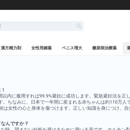
漢方精力剤
女性用媚薬
ペニス増大
糖尿病治療薬
に！
間以内に服用すれば99.9%避妊に成功します。緊急避妊法を
す。ちなみに、日本で一年間に産まれる赤ちゃんは約110万人
手術は女性の心と身体を傷つけます。正しい知識を身につけ、自
てなんですか？
んな時、望まない妊娠を避けるために用いる薬です。ホルモン