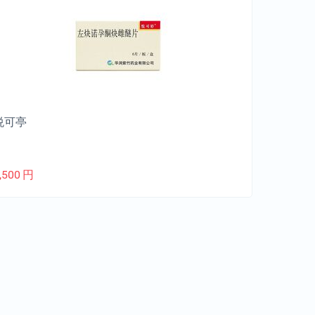
悦可亭
,500
円