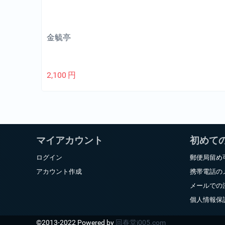
金毓亭
2,100
円
マイアカウント
初めて
ログイン
郵便局留め
アカウント作成
携帯電話の
メールでの
個人情報保
©2013-2022 Powered by
回春堂i005.com