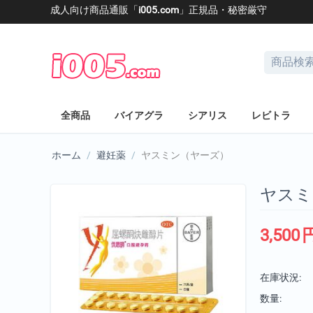
成人向け商品通販「
i005.com
」正規品・秘密厳守
全商品
バイアグラ
シアリス
レビトラ
ホーム
/
避妊薬
/
ヤスミン（ヤーズ）
ヤスミ
3,500
在庫状況:
数量: