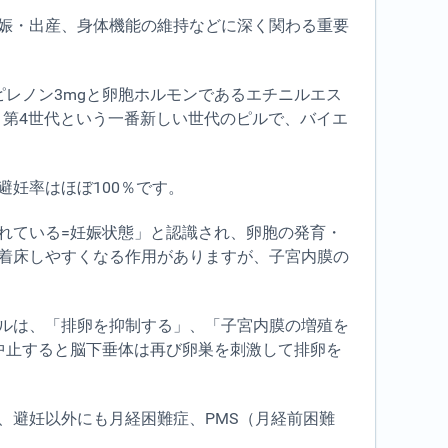
娠・出産、身体機能の維持などに深く関わる重要
レノン3mgと卵胞ホルモンであるエチニルエス
。第4世代という一番新しい世代のピルで、バイエ
妊率はほぼ100％です。
れている=妊娠状態」と認識され、卵胞の発育・
着床しやすくなる作用がありますが、子宮内膜の
ルは、「排卵を抑制する」、「子宮内膜の増殖を
中止すると脳下垂体は再び卵巣を刺激して排卵を
、避妊以外にも月経困難症、PMS（月経前困難