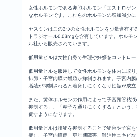
女性ホルモンである卵胞ホルモン「エストロゲン
なホルモンです。これらのホルモンの増加減少に
ヤスミンはこの2つの女性ホルモンを少量含有す
トラジオール0.03mgを含有しています。ホル
ル社から販売されています。
低用量ピルは女性自身で生理や妊娠をコントロー
低用量ピルを服用して女性ホルモンを体内に取り
排卵・子宮内膜の増殖が抑制されます。子宮内膜
増殖が抑制されると着床しにくくなり妊娠が成立
また、黄体ホルモンの作用によって子宮頸管粘液
抑制する」、「精子を通りにくくする」という、
促すようになります。
低用量ピルは排卵を抑制することで卵巣や子宮を
症）、子宮内膜症、更年期障害、難治性ニキビな