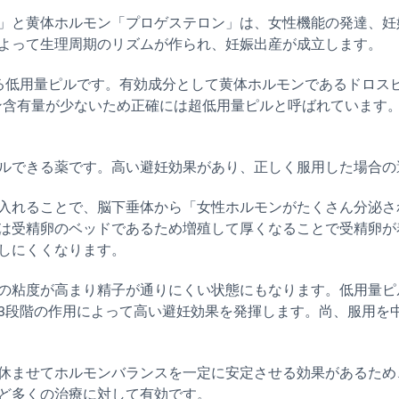
」と黄体ホルモン「プロゲステロン」は、女性機能の発達、妊
よって生理周期のリズムが作られ、妊娠出産が成立します。
る低用量ピルです。有効成分として黄体ホルモンであるドロスピ
モン含有量が少ないため正確には超低用量ピルと呼ばれています
ルできる薬です。高い避妊効果があり、正しく服用した場合の避
入れることで、脳下垂体から「女性ホルモンがたくさん分泌さ
は受精卵のベッドであるため増殖して厚くなることで受精卵が
しにくくなります。
の粘度が高まり精子が通りにくい状態にもなります。低用量ピ
3段階の作用によって高い避妊効果を発揮します。尚、服用を
休ませてホルモンバランスを一定に安定させる効果があるため
ど多くの治療に対して有効です。