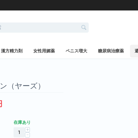
漢方精力剤
女性用媚薬
ペニス増大
糖尿病治療薬
ン（ヤーズ）
円
在庫あり
+
−