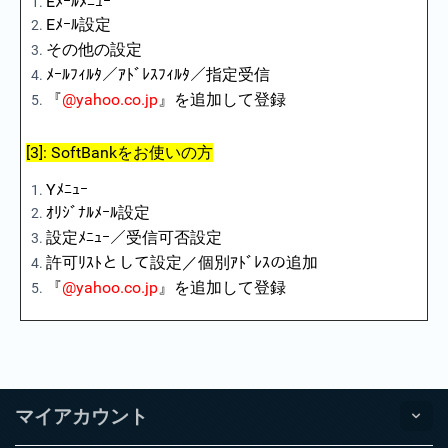
Eﾒｰﾙﾒﾆｭｰ
Eﾒｰﾙ設定
その他の設定
ﾒｰﾙﾌｨﾙﾀ／ｱﾄﾞﾚｽﾌｨﾙﾀ／指定受信
『
@yahoo.co.jp
』を追加して登録
[3]: SoftBankをお使いの方
Yﾒﾆｭｰ
ｵﾘｼﾞﾅﾙﾒｰﾙ設定
設定ﾒﾆｭｰ／受信可否設定
許可ﾘｽﾄとして設定／個別ｱﾄﾞﾚｽの追加
『
@yahoo.co.jp
』を追加して登録
マイアカウント