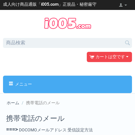
成人向け商品通販「
i005.com
」正規品・秘密厳守
カートは空です
メニュー
ホーム
/
携帯電話のメール
携帯電話のメール
===>
DOCOMOメールアドレス 受信設定方法