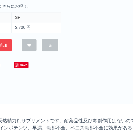
でさらにお得！:
2+
2,700
円
追加
Save
％天然精力剤サプリメントです。耐薬品性及び毒副作用はないの
インポテンツ、早漏、勃起不全、ペニス勃起不全に効果がある