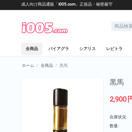
成人向け商品通販「
i005.com
」正規品・秘密厳守
全商品
バイアグラ
シアリス
レビトラ
ホーム
/
全商品
/
黒馬
黒馬
2,900
在庫状況:
数量: