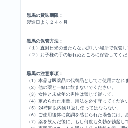
黒馬の賞味期限：
製造日より２４ヶ月
黒馬の保管方法：
（１）直射日光の当たらない涼しい場所で保管し
（２）お子様の手の触れぬところに保管してくだ
黒馬の注意事項：
（1）本品は医薬品の代替品としてご使用になれ
（2）他の薬と一緒に飲まないでください。
（3）女性と未成年の男性は禁じて従って。
（4）定められた用量、用法を必ず守ってくださ
（5）24時間以内繰り返し使ってはならない。
（6）ご使用後体に変調を感じられた場合には、
（7）薬を飲んだ後に、もし何度も久勃が勃起し