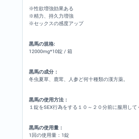
※性欲増強効果ある
※精力、持久力増強
※セックスの感度アップ
黒馬の規格:
12000mg*10錠 / 箱
黒馬の成分：
冬虫夏草、鹿茸、人参ど何十種類の漢方薬。
黒馬の使用方法：
１錠をSEX行為をする１０～２０分前に服用して
黒馬の使用量：
1回の使用量：1錠