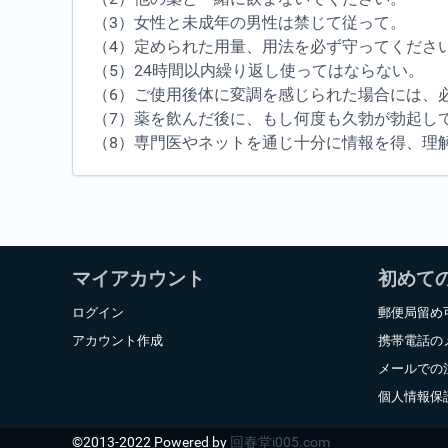
（3）女性と未成年の男性は禁じて従って。
（4）定められた用量、用法を必ず守ってくださ
（5）24時間以内繰り返し使ってはならない。
（6）ご使用後体に変調を感じられた場合には、
（7）薬を飲んだ後に、もし何度も久勃が勃起し
（8）専門医やネットを通じ十分に情報を得、理
マイアカウント
初めて
ログイン
郵便局留め
アカウント作成
携帯電話の
メールでの
個人情報保
©2013-2022 Powered by
回春堂i005.com