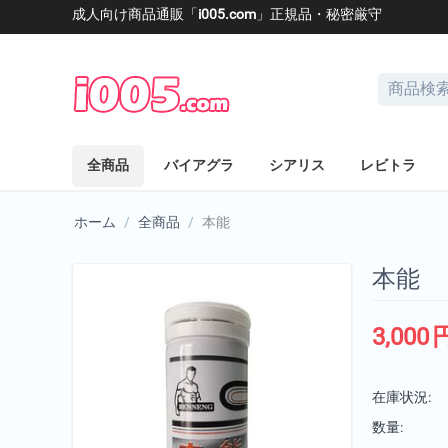
成人向け商品通販「
i005.com
」正規品・秘密厳守
全商品
バイアグラ
シアリス
レビトラ
ホーム
/
全商品
/
本能
本能
3,000
在庫状況:
数量: