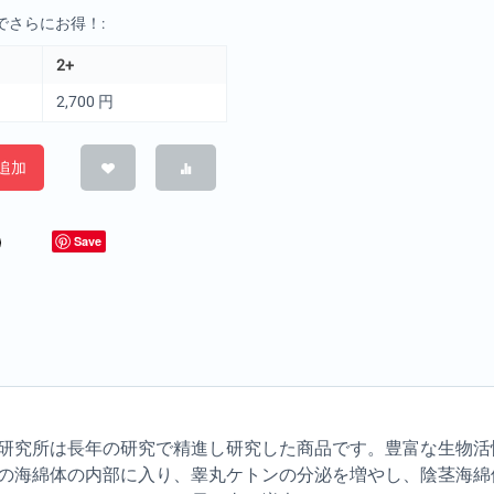
でさらにお得！:
2+
2,700
円
追加
Save
研究所は長年の研究で精進し研究した商品です。豊富な生物活
の海綿体の内部に入り、睾丸ケトンの分泌を増やし、陰茎海綿