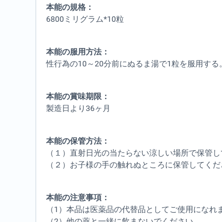
本能の規格：
6800ミリグラム*10粒
本能の服用方法：
性行為の10～20分前にぬるま湯で1粒を服用する
本能の賞味期限：
製造日より36ヶ月
本能の保管方法：
（１）直射日光の当たらない涼しい場所で保管し
（２）お子様の手の触れぬところに保管してくだ
本能の注意事項：
（1）本品は医薬品の代替品としてご使用になれ
（2）他の薬と一緒に飲まないでください。