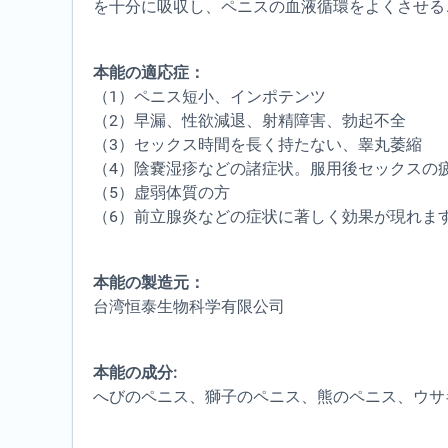
を十分に吸収し、ペニスの血液循環をよくさせる
本能の適応症：
（1）ペニス短小、インポテンツ
（2）早漏、性欲減退、射精障害、勃起不全
（3）セックス時間を長く持たない、睾丸萎縮
（4）陰嚢湿疹などの諸症状。服用後セックスの
（5）虚弱体質の方
（6）前立腺炎などの症状に著しく効果が現れま
本能の製造元：
台湾恒泰生物科学有限公司
本能の成分:
へびのペニス、獅子のペニス、熊のペニス、ウサ