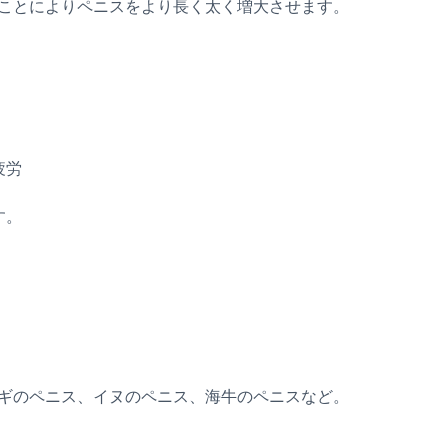
ことによりペニスをより長く太く増大させます。
疲労
す。
ギのペニス、イヌのペニス、海牛のペニスなど。