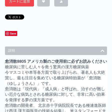
カートに追加
Save
説明
愈消散8805 アメリカ製のご使用前に必ずお読みください
糖尿病に苦しむ人々を救う驚異の漢方糖尿病薬
今マスコミや本等各方面で取り上げられ、著名人も大絶
賛し、最も注目を集めている糖尿病特効薬が「愈消散
（ゆしょうさん）」です。
愈消散は「現代病」「成人病」と呼ばれ、治すのが難し
い厄介な病気とされる糖尿病に対して、非常に高い効果
を発揮する夢の漢方薬です。
愈消散の開発者、 北京赤十字病院院長である種連進医師
は西洋.漢方両医学の技術を結集し、米スタンフォード大