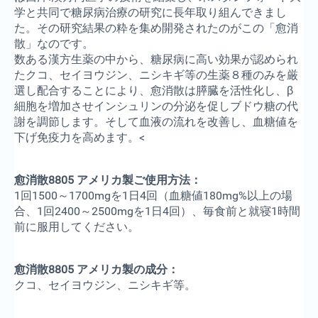
学と共同で糖尿病治療の研究に長年取り組んできまし
た。その研究結果の粋を集め開発されたのがこの「愈消
散」なのです。
数ある漢方生薬の中から、糖尿病に高い効果が認められ
たクコ、セイヨウジン、ニシキギ等の生薬８種のみを厳
選し配合することにより、愈消散は膵臓を活性化し、β
細胞を増加させインシュリンの分泌を促しブドウ糖の代
謝を調節します。そして血液の流れを改善し、血糖値を
下げ免疫力を高めます。<
愈消散8805 アメリカ製ご使用方法：
1回1500～1700mgを1日4回（血糖値180mg%以上の場
合、1回2400～2500mgを1日4回）、毎食前と就寝1時間
前に服用してください。
愈消散8805 アメリカ製の成分：
クコ、セイヨウジン、ニシキギ等。