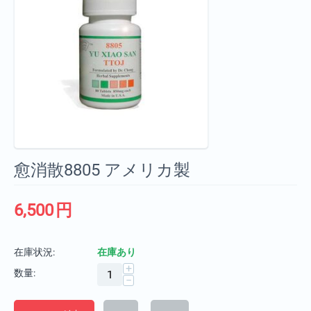
愈消散8805 アメリカ製
6,500
円
在庫状況:
在庫あり
+
数量:
−