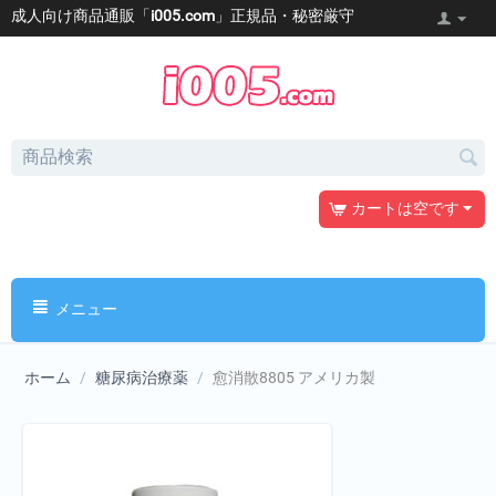
成人向け商品通販「
i005.com
」正規品・秘密厳守
カートは空です
メニュー
ホーム
/
糖尿病治療薬
/
愈消散8805 アメリカ製