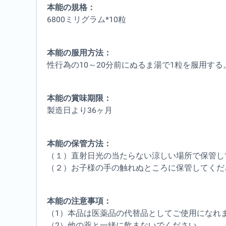
本能の規格：
6800ミリグラム*10粒
本能の服用方法：
性行為の10～20分前にぬるま湯で1粒を服用する
本能の賞味期限：
製造日より36ヶ月
本能の保管方法：
（１）直射日光の当たらない涼しい場所で保管し
（２）お子様の手の触れぬところに保管してくだ
本能の注意事項：
（1）本品は医薬品の代替品としてご使用になれ
（2）他の薬と一緒に飲まないでください。