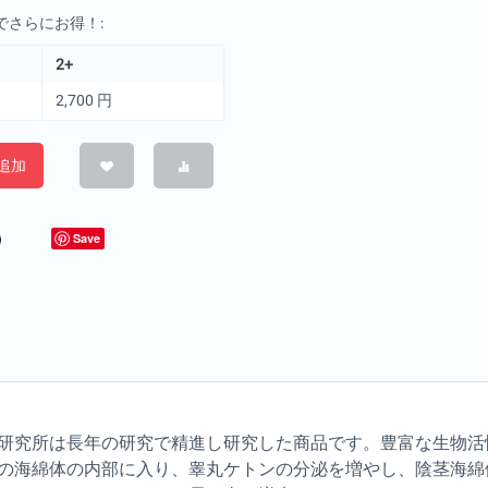
でさらにお得！:
2+
2,700
円
追加
Save
研究所は長年の研究で精進し研究した商品です。豊富な生物活
の海綿体の内部に入り、睾丸ケトンの分泌を増やし、陰茎海綿