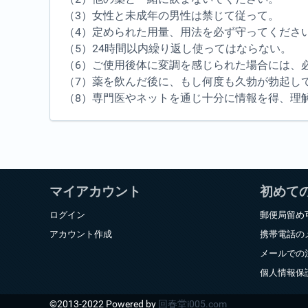
（3）女性と未成年の男性は禁じて従って。
（4）定められた用量、用法を必ず守ってくださ
（5）24時間以内繰り返し使ってはならない。
（6）ご使用後体に変調を感じられた場合には、
（7）薬を飲んだ後に、もし何度も久勃が勃起し
（8）専門医やネットを通じ十分に情報を得、理
マイアカウント
初めて
ログイン
郵便局留め
アカウント作成
携帯電話の
メールでの
個人情報保
©2013-2022 Powered by
回春堂i005.com