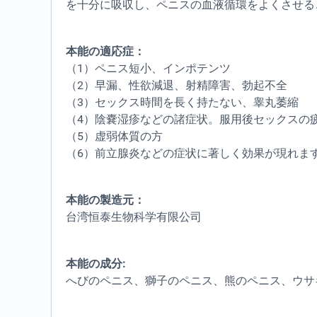
を十分に吸収し、ペニスの血液循環をよくさせる
本能の適応症：
（1）ペニス短小、インポテンツ
（2）早漏、性欲減退、射精障害、勃起不全
（3）セックス時間を長く持たない、睾丸萎縮
（4）陰嚢湿疹などの諸症状。服用後セックスの
（5）虚弱体質の方
（6）前立腺炎などの症状に著しく効果が現れま
本能の製造元：
台湾恒泰生物科学有限公司
本能の成分:
へびのペニス、獅子のペニス、熊のペニス、ウサ