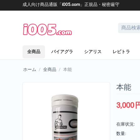
成人向け商品通販「
i005.com
」正規品・秘密厳守
全商品
バイアグラ
シアリス
レビトラ
ホーム
/
全商品
/
本能
本能
3,000
在庫状況:
数量: