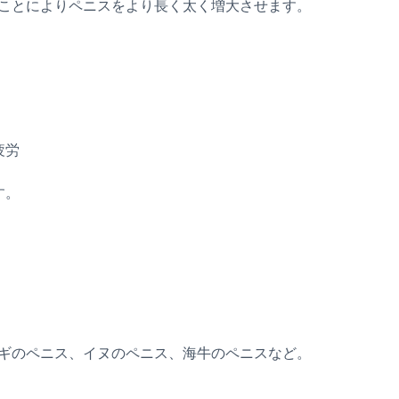
ことによりペニスをより長く太く増大させます。
疲労
す。
ギのペニス、イヌのペニス、海牛のペニスなど。