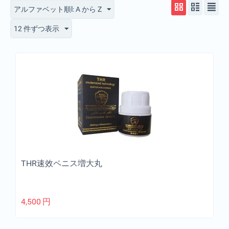
アルファベット順l: A から Z
12 件ずつ表示
THR速效ペニス増大丸
4,500
円