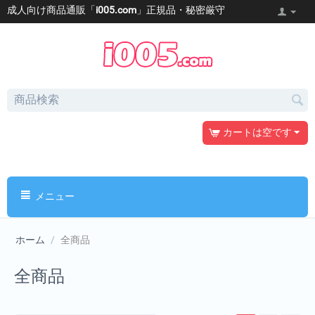
成人向け商品通販「
i005.com
」正規品・秘密厳守
カートは空です
メニュー
ホーム
/
全商品
全商品