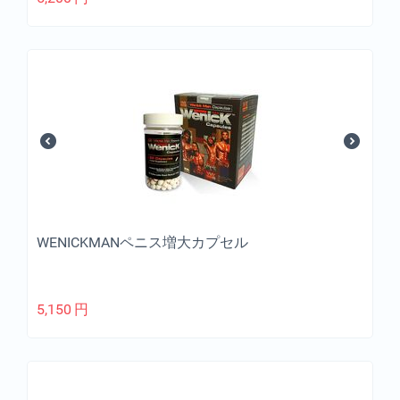
WENICKMANペニス増大カプセル
5,150
円