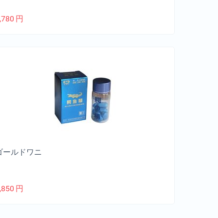
,780
円
ゴールドワニ
,850
円