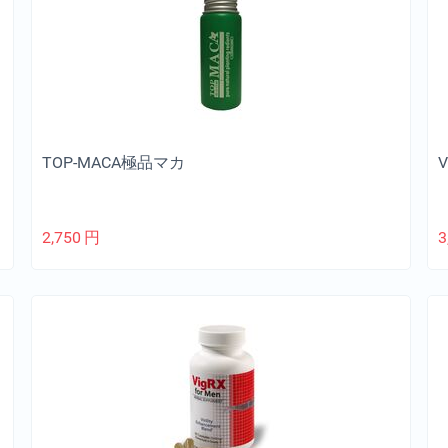
TOP-MACA極品マカ
V
2,750
円
3