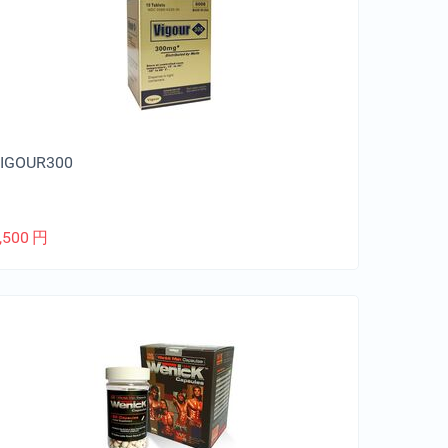
IGOUR300
,500
円