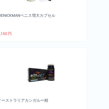
WENICKMANペニス増大カプセル
,150
円
オーストラリアカンガルー精