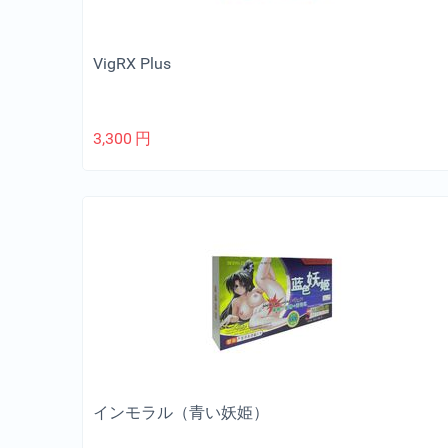
VigRX Plus
3,300
円
インモラル（青い妖姫）