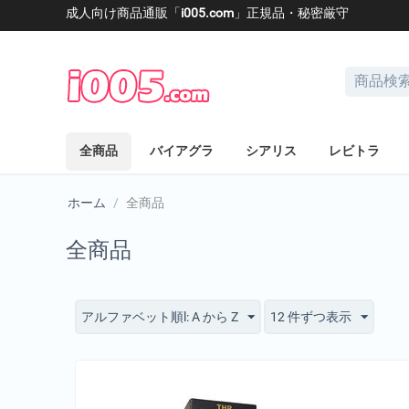
成人向け商品通販「
i005.com
」正規品・秘密厳守
全商品
バイアグラ
シアリス
レビトラ
ホーム
/
全商品
全商品
アルファベット順l: A から Z
12 件ずつ表示