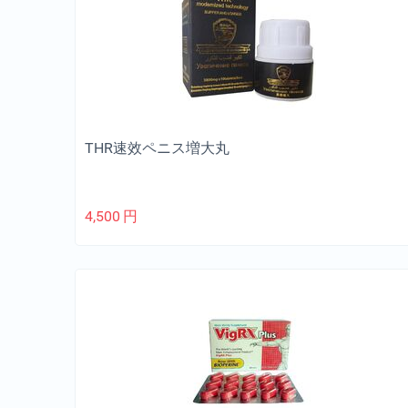
THR速效ペニス増大丸
4,500
円