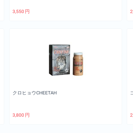
3,550
円
2
クロヒョウCHEETAH
3,800
円
2